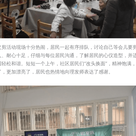
义剪活动现场十分热闹，居民一起有序排队，讨论自己等会儿要
人、耐心十足，仔细与每位居民沟通，了解居民的心仪造型，并
围轻松和谐。短短一个上午，社区居民们“改头换面”，精神饱满
了，更加漂亮了，居民也热情地向理发师表达了感谢。