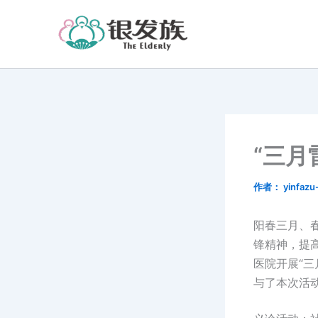
跳
至
内
容
“三月
作者：
yinfaz
阳春三月、春
锋精神，提
医院开展“
与了本次活