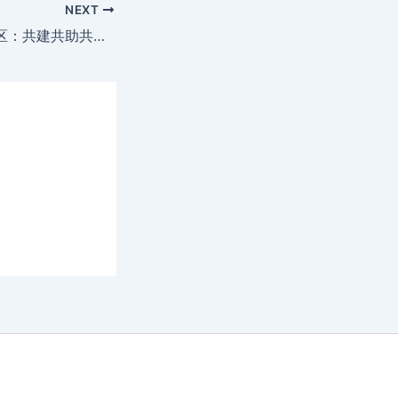
NEXT
天心区白沙花园社区：共建共助共享，构建老旧小区养老服务支撑体系