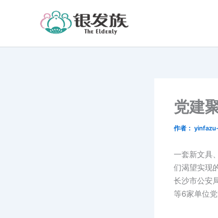
跳
至
内
容
党建聚
作者：
yinfaz
一套新文具
们渴望实现的
长沙市公安
等6家单位