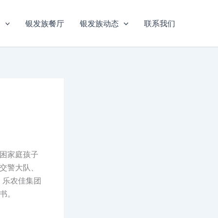
目
银发族餐厅
银发族动态
联系我们
困家庭孩子
区交警大队、
、乐农佳集团
书。