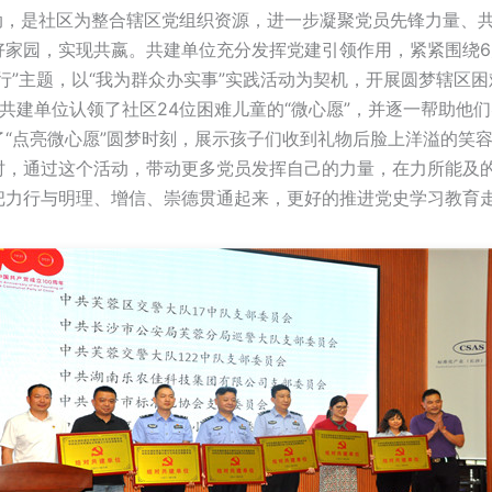
是社区为整合辖区党组织资源，进一步凝聚党员先锋力量、共
好家园，实现共嬴。共建单位充分发挥党建引领作用，紧紧围绕6
行”主题，以“我为群众办实事”实践活动为契机，开展圆梦辖区
共建单位认领了社区24位困难儿童的“微心愿”，并逐一帮助他
了“点亮微心愿”圆梦时刻，展示孩子们收到礼物后脸上洋溢的笑
时，通过这个活动，带动更多党员发挥自己的力量，在力所能及
把力行与明理、增信、崇德贯通起来，更好的推进党史学习教育