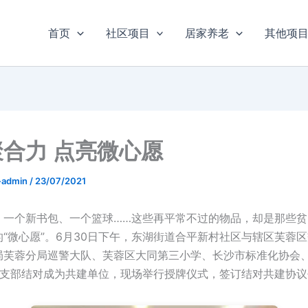
首页
社区项目
居家养老
其他项
合力 点亮微心愿
u-admin
/
23/07/2021
、一个新书包、一个篮球……这些再平常不过的物品，却是那些贫
“微心愿”。6月30日下午，东湖街道合平新村社区与辖区芙蓉
局芙蓉分局巡警大队、芙蓉区大同第三小学、长沙市标准化协会
党支部结对成为共建单位，现场举行授牌仪式，签订结对共建协议