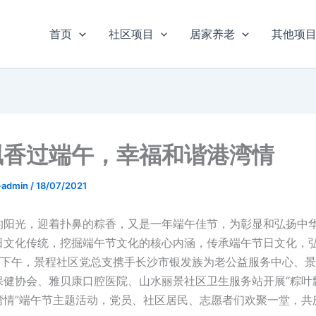
首页
社区项目
居家养老
其他项
飘香过端午，幸福和谐港湾情
u-admin
/
18/07/2021
的阳光，迎着扑鼻的粽香，又是一年端午佳节，为彰显和弘扬中
日文化传统，挖掘端午节文化的核心内涵，传承端午节日文化，
0日下午，景程社区党总支携手长沙市银发族为老公益服务中心、
保健协会、雅贝康口腔医院、山水丽景社区卫生服务站开展“粽叶
湾情”端午节主题活动，党员、社区居民、志愿者们欢聚一堂，共