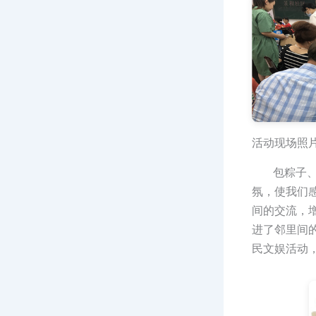
活动现场照
包粽子、编
氛，使我们
间的交流，
进了邻里间
民文娱活动