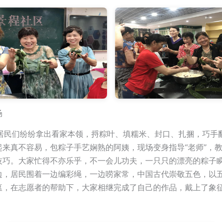
场
们纷纷拿出看家本领，捋粽叶、填糯米、封口、扎捆，巧手
起来真不容易，包粽子手艺娴熟的阿姨，现场变身指导“老师”，
技巧。大家忙得不亦乐乎，不一会儿功夫，一只只的漂亮的粽子
边，居民围着一边编彩绳，一边唠家常，中国古代崇敬五色，以
瘟，在志愿者的帮助下，大家相继完成了自己的作品，戴上了象