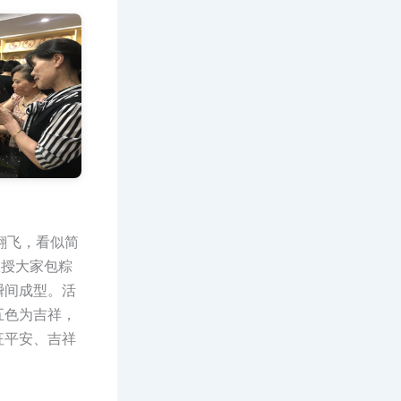
翻飞，看似简
教授大家包粽
瞬间成型。活
五色为吉祥，
征平安、吉祥