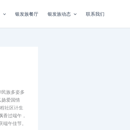
目
银发族餐厅
银发族动态
联系我们
华民族多姿多
弘扬爱国情
景程社区计生
飘香过端午，
庆端午佳节。