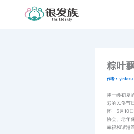
跳
至
内
容
粽叶
作者：
yinfaz
捧一缕初夏
彩的民俗节
怀，6月1
协会、老年
幸福和谐港