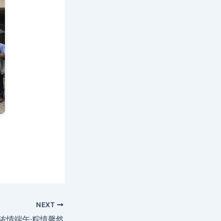
NEXT
浓情端午·粽情馨然