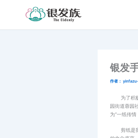
跳
至
内
容
银发
作者：
yinfaz
为了积极应
园街道蓉园
为“一纸传情
剪纸是我国