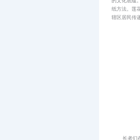
的文化底蕴
纸方法。莲
辖区居民传
长者们在听