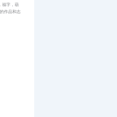
，福字，葫
的作品和志