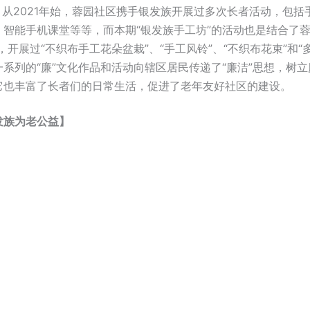
2021年始，蓉园社区携手银发族开展过多次长者活动，包括
，智能手机课堂等等，而本期“银发族手工坊”的活动也是结合了蓉
，开展过“不织布手工花朵盆栽”、“手工风铃”、“不织布花束”和“
系列的“廉”文化作品和活动向辖区居民传递了“廉洁”思想，树
它也丰富了长者们的日常生活，促进了老年友好社区的建设。
发族为老公益】