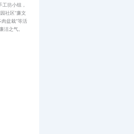
手工坊小组，
园社区“廉文
多肉盆栽”等活
立廉洁之气。