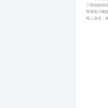
了剪纸的纸
再用剪刀顺
纸上游走，