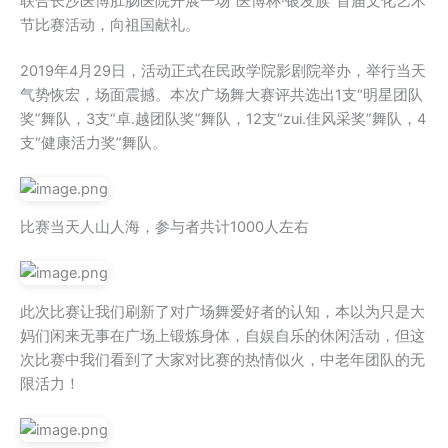
联合长沙医博肛肠医院开展一场“医博杯·银发族”首届文化艺术
节比赛活动，向祖国献礼。
2019年4月29日，活动正式在民政学院影剧院举办，举行当天
气势恢宏，场面震撼。本次广场舞大赛评共选出1支“明星团队
奖”舞队，3支“卓.越团队奖”舞队，12支“zui.佳风采奖”舞队，4
支“健康活力奖”舞队。
比赛当天人山人海，参与者共计1000人左右
此次比赛让我们刷新了对广场舞爱好者的认知，本以为只是大
妈们闲来无事在广场上锻炼身体，自娱自乐的休闲活动，但这
次比赛中我们看到了大家对比赛的热情似火，中老年团队的无
限活力！